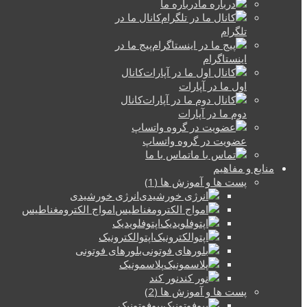
درباره ما
کانال ما در
تلگرام
پیج ما در
اینستاگرام
کانال
اول ما در آپارات
کانال
دوم ما در آپارات
عضویت در گروه واتساپ
تماس با ما
منابع و مفاهیم
پست ها و آموزش ها (1)
انرژی خورشیدی
امواج الکترومغناطیس
اپتوفلویدیک
اپتوالکترونیک
بلورهای فوتونی
پلاسمونیک
نور کند
پست ها و آموزش ها (2)
بیوفوتونیک