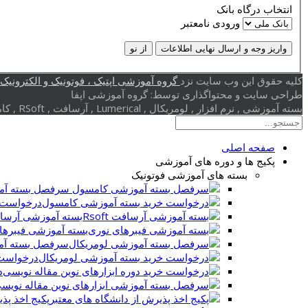
انتخاب درگاه بانک
ورودی نامعتبر
واریز وجه و ارسال نهایی اطلاعات
از نو
کلیه حقوق این وب سایت نزد
گروه آموزشی اپتیک ، فوتونیک و الکترونیک (
طراحی سایت و محتواگذاری توسط: گروه آموزشی اپفا
بسته آموزشی , نرم افزار , لومریکال , Lumerical , آرسافت , RSoft , کامسول , Comsol , بلور فوتونی , کریستال فوتونی , گرافن , پلاسمونیک
صفحه اصلی
پکیج ها و دوره های آموزشی
بسته های آموزشی فوتونیک
سرفصل بسته آم
درخواست 
بسته آموزشی آرسافت t
بسته آموزشی فیبرها
سرفصل بسته آم
درخواست 
د
پکیج اخذ پذ