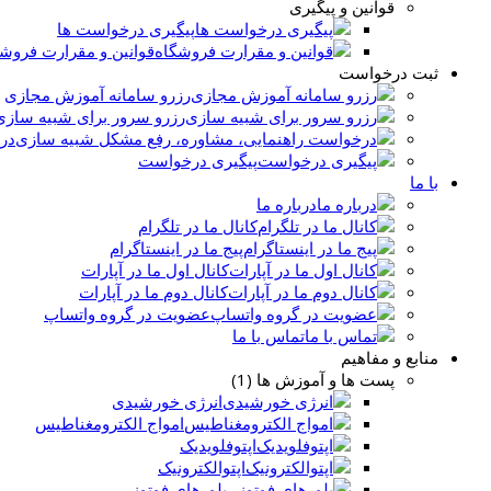
قوانین و پیگیری
پیگیری درخواست ها
قوانین و مقرارت فروش
ثبت درخواست
رزرو سامانه آموزش مجازی
رزرو سرور برای شبیه سازی
در
پیگیری درخواست
با ما
درباره ما
کانال ما در تلگرام
پیج ما در اینستاگرام
کانال اول ما در آپارات
کانال دوم ما در آپارات
عضویت در گروه واتساپ
تماس با ما
منابع و مفاهیم
پست ها و آموزش ها (1)
انرژی خورشیدی
امواج الکترومغناطیس
اپتوفلویدیک
اپتوالکترونیک
بلورهای فوتونی