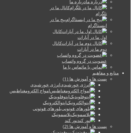
درباره ما
کانال ما در
تلگرام
پیج ما در
اینستاگرام
کانال
اول ما در آپارات
کانال
دوم ما در آپارات
عضویت در گروه واتساپ
تماس با ما
منابع و مفاهیم
پست ها و آموزش ها (1)
انرژی خورشیدی
امواج الکترومغناطیس
اپتوفلویدیک
اپتوالکترونیک
بلورهای فوتونی
پلاسمونیک
نور کند
پست ها و آموزش ها (2)
بیوفوتونیک