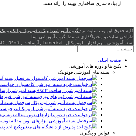
از پیاده سازی ساختاری بهینه را ارائه دهند.
کلیه حقوق این وب سایت نزد
گروه آموزشی اپتیک ، فوتونیک و الکترونیک (
طراحی سایت و محتواگذاری توسط: گروه آموزشی اپفا
بسته آموزشی , نرم افزار , لومریکال , Lumerical , آرسافت , RSoft , کامسول , Comsol , بلور فوتونی , کریستال فوتونی , گرافن , پلاسمونیک
صفحه اصلی
پکیج ها و دوره های آموزشی
بسته های آموزشی فوتونیک
سرفصل بسته آم
درخواست 
بسته آموزشی آرسافت t
بسته آموزشی فیبرها
سرفصل بسته آم
درخواست 
د
پکیج اخذ پذ
قوانین و پیگیری