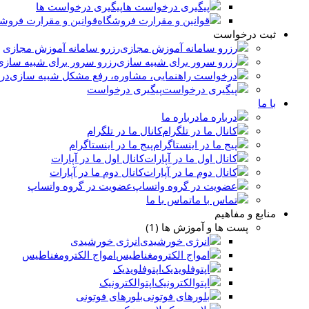
پیگیری درخواست ها
قوانین و مقرارت فروش
ثبت درخواست
رزرو سامانه آموزش مجازی
رزرو سرور برای شبیه سازی
در
پیگیری درخواست
با ما
درباره ما
کانال ما در تلگرام
پیج ما در اینستاگرام
کانال اول ما در آپارات
کانال دوم ما در آپارات
عضویت در گروه واتساپ
تماس با ما
منابع و مفاهیم
پست ها و آموزش ها (1)
انرژی خورشیدی
امواج الکترومغناطیس
اپتوفلویدیک
اپتوالکترونیک
بلورهای فوتونی