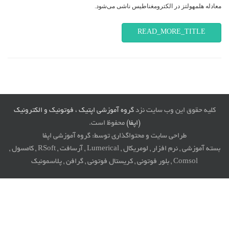
معادله هلمهولتز در الکترومغناطیس ناشی می‌شود.
READ_MORE_TITLE
کلیه حقوق این وب سایت نزد
گروه آموزشی اپتیک ، فوتونیک و الکترونیک
(اپفا)
محفوظ است.
طراحی سایت و محتواگذاری توسط: گروه آموزشی اپفا
بسته آموزشی , نرم افزار , لومریکال , Lumerical , آرسافت , RSoft , کامسول ,
Comsol , بلور فوتونی , کریستال فوتونی , گرافن , پلاسمونیک