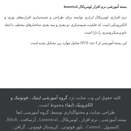
بسته آموزشی نرم افزار لومریکال lumerical
نرم افزاری لومریکال ابزاری توانمند برای طراحی و شبیه‌سازی افزاره‌های نوری و
الکترونیکی است که قابلیت شبیه‌سازی دو بعدی و سه بعدی ساختارهای مختلف با ابعاد
نانو و میکرومتری را دارا است.
این بسته آموزشی از 4 عدد DVD شامل موارد زیر تشکیل شده است:
کلیه حقوق این وب سایت نزد
گروه آموزشی اپتیک ، فوتونیک و
الکترونیک (اپفا)
محفوظ است.
طراحی سایت و محتواگذاری توسط: گروه آموزشی اپفا
بسته آموزشی , نرم افزار , لومریکال , Lumerical , آرسافت , RSoft ,
کامسول , Comsol , بلور فوتونی , کریستال فوتونی , گرافن ,