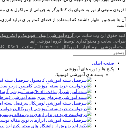
افزودن منبعي از نور به عنوان يك كاتاليزگر به جرياني از مولكول هاي من
آن ها همچنين اظهار داشتند كه استفاده از فضاي كمتر براي توليد انرژ
است.
کلیه حقوق این وب سایت نزد
گروه آموزشی اپتیک ، فوتونیک و الکترونیک (
طراحی سایت و محتواگذاری توسط: گروه آموزشی اپفا
بسته آموزشی , نرم افزار , لومریکال , Lumerical , آرسافت , RSoft , کامسول , Comsol , بلور فوتونی , کریستال فوتونی , گرافن , پلاسمونیک
صفحه اصلی
پکیج ها و دوره های آموزشی
بسته های آموزشی فوتونیک
سرفصل بسته آم
درخواست 
بسته آموزشی آرسافت t
بسته آموزشی فیبرها
سرفصل بسته آم
درخواست 
د
پکیج اخذ پذ