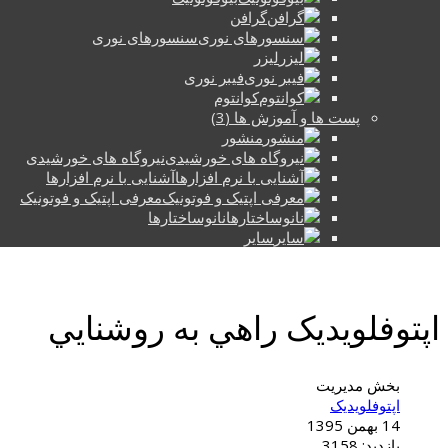
گرافن
سنسورهای نوری
لیزر
فیبر نوری
کوانتوم
پست ها و آموزش ها (3)
منشور
نیروگاه های خورشیدی
آشنایی با نرم افزارها
معرفی اپتیک و فوتونیک
نانوساختارها
سایر
اپتوفلویدیک راهي به روشنايي
بخش مدیریت
اپتوفلویدیک
14 بهمن 1395
بازدید: 3158