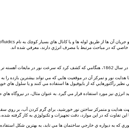
خاصي كه در مباحث مرتبط با مصرف انرژي دارند، معرفي شده اند.
 جدايي ناپذير يافت.
وژه ي optofluidics، در EPFL، اظهار داشت: با هدايت نور و تمركز آن در موقعيت هايي كه مي تواند
 نظير رآكتورهايي كه از بايوفيول ها استفاده مي كنند و يا سلول هاي خو
انرژي نيز مورد استفاده قرار مي گيرد. به عنوان مثال، در نيروگاه هاي ص
جهت هدايت و متمركز ساختن نور خورشيد، براي گرم كردن آب، بر روي سقف آ
ري كه به ديواره ي خارجي ساختمان ها مي تابد، به بهترين شكل استفاده 