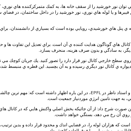
ي توانيد تصور كنيد كه به كمك سيستم هاي روشنايي optofluidic، مي توان نور خورشيد را از سقف خانه ها، 
ر خورشيد، براي فيلترهاي هوا از نوع microfluidic، و يا تغذيه ي پنل هاي خورشيدي، رويايي بوده است كه بسي
 كانال هاي گوناگون هدايت كننده ي آن است. براي تعديل اين تفاوت ها و ح
لي ديگر، به سادگي و بدون صرف هزينه، منحرف بسازد.
وي سطح خارجي كانال نور قرار دارد را تصور كنيد. يك جريان كوچك مي تو
اره ي كانال نور ديگري رسيده و به آن بچسبد. اين قطره ي منبسط شده، يك
تي، به جهت تامين انرژي موردنياز جمعيت است.
 اين صورت شرح داد: از آن جائيكه بخش اصلي واكنش هايي كه در كانال هاي
 روي آن رخ مي دهد، بستگي خواهد داشت.
ه است كه هزاران لوله را، در فضايي اندك و محدود قرار داده و بدين ترتيب
تاليستي و شيميايي را فوق العاده كاهش داد.