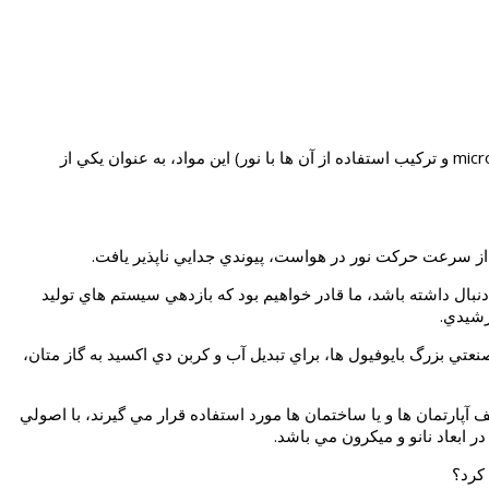
اپتوفلویدیک optofluidics، تركيبي است از مطالعه و استفاده از سيالات و جريان آن ها از طريق لوله ها و يا كانال هاي بسيار كوچك به نام microfluidics و تركيب استفاده از آن ها با نور) اين مواد، به عنوان يكي از
 بيشترين بازده را به دنبال داشته باشد، ما قادر خواهيم بود كه بازدهي سيستم هاي توليد
رشيدي.
نعتي بزرگ بايوفيول ها، براي تبديل آب و كربن دي اكسيد به گاز متان،
پارتمان ها و يا ساختمان ها مورد استفاده قرار مي گيرند، با اصولي
كرد؟