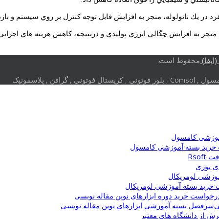
فرد در يك نانولوله، منجر به افزايش قابل توجه كنترل بر روي سيستم و با
ي، منجر به افزايش چگالي انرژي توليدي و درنتيجه، كاهش هزينه هاي اجر
اپفا)
محفوظ است.
وزشی کامسول
خرید بسته آموزشی کامسول
Rsof
ی نوری
وزشی لومریکال
خرید بسته آموزشی لومریکال
رخواست خرید دوره ابزارهای نوین مقاله نویسی
سرفصل بسته آموزشی ابزارهای نوین مقاله نویسی
یرش از دانشگاه های معتبر