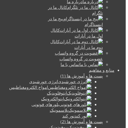
درباره ما
کانال ما در
تلگرام
پیج ما در
اینستاگرام
کانال
اول ما در آپارات
کانال
دوم ما در آپارات
عضویت در گروه واتساپ
تماس با ما
منابع و مفاهیم
پست ها و آموزش ها (1)
انرژی خورشیدی
امواج الکترومغناطیس
اپتوفلویدیک
اپتوالکترونیک
بلورهای فوتونی
پلاسمونیک
نور کند
پست ها و آموزش ها (2)
بیوفوتونیک