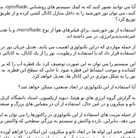
آيا م
توزيع كرد؟
استفاده از نو
غيرتجديدپذيرانرژي، در سر داشته اند.
از جمله مواردي كه دراين تكنولوژي اهميت مي يابند، تعديل جريان نور در
استفاده قرار داد كه با استفاده از رطوبت، نور را از يك كانال، به كانا
اين سيستم را مي توان به اين صورت توصيف كرد: يك قطره آب را كه بر ر
كشانده و موجب انبساط اين قطره شود. تا جايي كه سطح اين قطره، به ديو
نور را به شكل موثري در اين كانال ها، تعديل خواهد كرد.
آيا استفاده از اين تكنولوژي در ابعاد صنعتي، ممكن خواهد شد؟
نانو و ميكرون و در عين حال، استفاده از آن در مقياس هاي بزرگ و صنع
از جمله مزيت هاي استفاده از اين تكنولوژي در راكتورها را مي توان به
مي دهد، بنابراين، بازده واكنش و سيستم به بزرگي سطحي كه واكنش بر
كاهش حجم اين لوله ها در ابعاد نانو و ميكرون، اين امكان را فراهم آورد
ي فضاي مورد نياز، و در نتيجه ي آن، قيمت تمام شده براي واكنش هاي كا