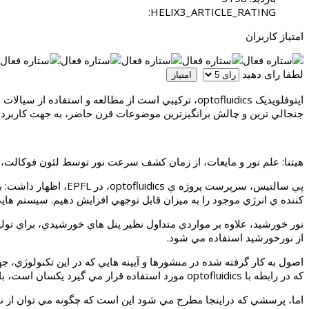
HELIX3_ARTICLE_RATING:
امتیاز کاربران
لطفا رای دهید
جنجالي ترين و چالش برانگيزترين موضوعات قرن حاضر، به جهت كاربرد 
هيتنا: علم نور و مايعات، از زمان كشف سرعت نور توسط لئون فوكالت، در سال 1862، هنگامي كه كشف كرد كه سرعت نور در مايعات آهسته تر از سرعت حركت نور در هواست، پيوندي
پي سالتيس، سرپرست پر
كننده ي انرژي موجود را به ميزان قابل توجهي افزايش دهيم. سيستم هايي
نور خورشيد، علاوه بر مواردي متداول نظير پنل هاي خورشيدي، براي توليد 
از نورخورشيد استفاده مي شود.
اصول به كار گرفته شده در منشورها و آيينه هايي كه در اين تكنولوژي، 
كه در رابطه با optofluidics مورد استفاده قرار مي گيرد يكسان است، با اين تفاوت كه در اين موارد، دقت تجهيزات و تكنولوژي به كار گرفته شده، در ابعاد نانو و ميكرون مي باشد.
اما، پرسشي كه دراينجا مطرح مي شود اين است كه چگونه مي توان از نو