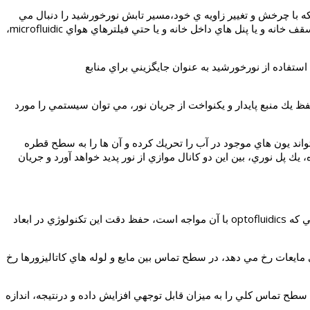
به كمك متمركزكننده هاي نوري، كه با چرخش و تغيير زاويه ي خود،مسير تابش نورخورشيد را دنبال مي
كنند، مي توان نور خورشيد را به داخل منازل كانال كشي كرده و از طريق فيبرها و يا لوله هاي نوري، نور خورشيد را در داخل ساختمان، در فضاي سقف خانه و يا پنل هاي داخل خانه و يا حتي فيلترهاي هواي microfluidic،
اري از دانشمندان، براي استفاده از نورخورشيد به عنوان جايگزيني براي منابع
فظ يك منبع پايدار و يكنواخت از جريان نور، مي توان سيستمي را مورد
اند يون هاي موجود در آب را تحريك كرده و آن ها را به سطح قطره
 پل نوري، بين اين دو كانال موازي از نور پديد خواهد آورد و جريان
به گزارش گروه انرژي هاي نو هيتنا، ديويد اريكسون، استاد دانشگاه كرنل و استاد ناظر در EPFL، در اين باره اظهار داشته است كه: مهم ترين چالشي كه optofluidics با آن مواجه است، حفظ دقت اين تكنولوژي در ابعاد
 مايعات رخ مي دهد، در سطح تماس بين مايع و لوله هاي كاتاليزورها رخ
، سطح تماس كلي را به ميزان قابل توجهي افزايش داده و درنتيجه، اندازه