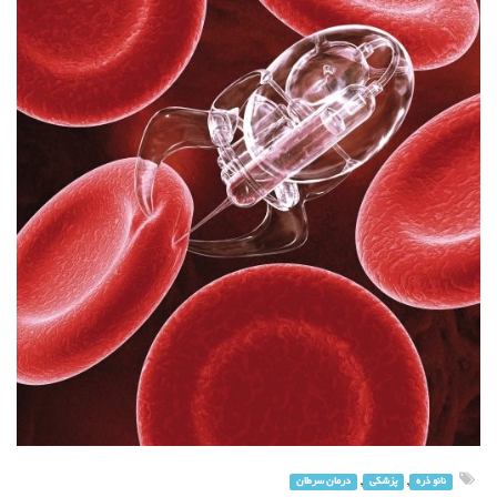
,
,
نانو ذره
پزشکی
درمان سرطان