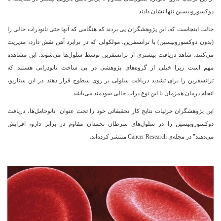
دوکسوروبیسین تنها نشان دادند.
جالب اینجاست که، این پژوهشگران پی بردند که هنگامی که آنها حتی نانوذرات خالی را
(بدون دوکسوروبیسین) با ترانسفرین، مولکولی که در ترابرد آهن نقش دارد، مدیریت
می‌کنند، شاهد دریافت بیشتری از ترانسفرین توسط سلول‌ها می‌شوند. این مشاهده
مهم است زیرا خیلی از گروه‌های پژوهشی در پی ساخت نانوذراتی هستند که
ترانسفرین را برای تشدید دریافت سلولی بر روی سطوح قرار دهند. در این سناریو،
انجام درمان همزمان با این نوع ذرات خالی سودمند می‌باشد.
این پژوهشگران جزئیات نتایج کار تحقیقاتی خود را تحت عنوان "نانوحامل‌ها، دریافت
دوکسوروبیسین را در سلول‌های سرطان تخمدان مقاوم در برابر دارو، افزایش
می‌دهند" در مجله‌ی Cancer Research منتشر کرده‌اند.