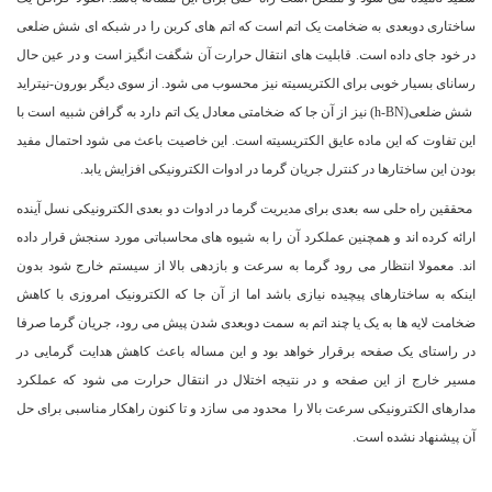
ساختاری دوبعدی به ضخامت یک اتم است که اتم های کربن را در شبکه ای شش ضلعی
در خود جای داده است. قابلیت های انتقال حرارت آن شگفت انگیز است و در عین حال
رسانای بسیار خوبی برای الکتریسیته نیز محسوب می شود. از سوی دیگر بورون-نیتراید
شش ضلعی(h-BN) نیز از آن جا که ضخامتی معادل یک اتم دارد به گرافن شبیه است با
این تفاوت که این ماده عایق الکتریسیته است. این خاصیت باعث می شود احتمال مفید
بودن این ساختارها در کنترل جریان گرما در ادوات الکترونیکی افزایش یابد.
محققین راه حلی سه بعدی برای مدیریت گرما در ادوات دو بعدی الکترونیکی نسل آینده
ارائه کرده اند و همچنین عملکرد آن را به شیوه های محاسباتی مورد سنجش قرار داده
اند. معمولا انتظار می رود گرما به سرعت و بازدهی بالا از سیستم خارج شود بدون
اینکه به ساختارهای پیچیده نیازی باشد اما از آن جا که الکترونیک امروزی با کاهش
ضخامت لایه ها به یک یا چند اتم به سمت دوبعدی شدن پیش می رود، جریان گرما صرفا
در راستای یک صفحه برقرار خواهد بود و این مساله باعث کاهش هدایت گرمایی در
مسیر خارج از این صفحه و در نتیجه اختلال در انتقال حرارت می شود که عملکرد
مدارهای الکترونیکی سرعت بالا را محدود می سازد و تا کنون راهکار مناسبی برای حل
آن پیشنهاد نشده است.