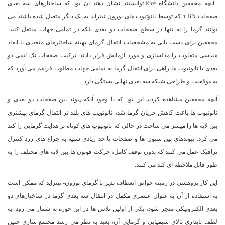
آنچه محققین دانشگاه Rice توانستند نشان دهند آن بود که ساختارهای سه بعدی
صفحات h-BN که توسط نانوتیوب های بورون-نیتراید به یک دیگر متصل شده باشند می
توانند گرما را نه تنها در سطح صفخات دو بعدی بلکه در تمامی جهات منتقل کنند.
محققین برای دست یابی یه مشخصات انتقال گرمای بهینه ساختارهای متعددی با ابعاد
هندسی متفاوت را مدلسازی و مورد آزمایش قرار دادند. ترکیب صفحات تک اتمی دو
بعدی با نانوتیوب ها راهی برای انتقال گرما به تمامی جهات مطلوب فراهم می آورد که
به موقعیت و طراحی شبکه سه بعدی نهایی بستگی دارد.
آنچه محققین مشاهده کردند این بود که با وجود آنکه پیوند بین صفحات دو بعدی و
نانوتیوب ها باعث کاهش جریان گرما شد، نانوتویب های بلند تر انتقال گرمای بیشتری
بین لایه ها را میسر می ساخت در حالی که نانوتیوب های کوتاه تر هدایت گرمایی را کند
می کرد. پیوندهای بین ستون ها و صفحات تا حد زیادی شبیه به چراغ های زرد کنترل
ترافیک عمل می کنند که بدون توقف کامل، حرکت فونون ها بین لایه های مختلف را به
طور قابل ملاحظه ای کند می کنند.
این کار پژوهشی در زمینه خواص انعطاف پذیر با گرمای بورون- نیتراید که ممکن است
به استفاده از آن به عنوان عنصری مکمل در انتقال سه بعدی گرما در ساختارهای دو
بعدی الکترونیکی منجر شود، یکی از اولین تلاش ها در این حوزه به شمار می رود. به
لطف پایداری بالای شیمیایی و گرمایی آن، بعید به نظر می رسد مجتمع سازی چنین