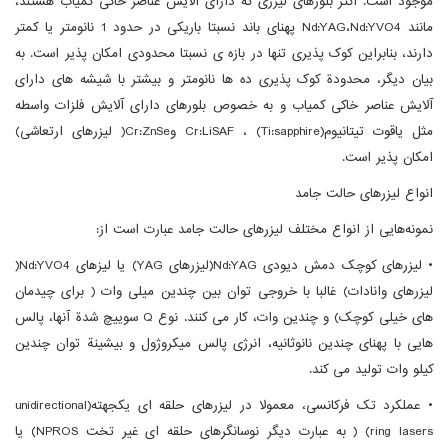
موجود است. اکثر بلورهای لیزری که دارای آلایش عناصر خاکی کمیاب هستند،
مانند Nd:YAG،Nd:YVO4 پهنای باند نسبتا باریکی در حدود 1 نانومتر یا کمتر
دارند، بنابراین کوک پذیری تنها در بازه ی نسبتا محدودی امکان پذیر است. به
بیان دیگر، محدودة کوک پذیری ده ها نانومتر و بیشتر با شیشه های دارای
آلایش عناصر خاکی کمیاب و به خصوص بلورهای دارای آلایش فلزات واسطه
مثل یاقوت تیتانیوم(Ti:sapphire) ، Cr:LiSAF وCr:ZnSe( لیزرهای ارتعاشی)
امکان پذیر است.
انواع لیزرهای حالت جامد
نمونه‌هایی از انواع مختلف لیزرهای حالت جامد عبارت است از:
• لیزرهای کوچک دمش دیودی Nd:YAG(لیزرهای YAG) یا لیزهای Nd:YVO4(
لیزرهای وانادات) غالبا با خروجی توان بین چندین میلی وات ( برای چیدمان
های خیلی کوچک) و چندین وات، کار می کنند. نوع Q سوییچ شدة‌ آنها، پالس
هایی با پهنای چندین نانوثانیه، انرژی پالس میکروژول و بیشینة توان چندین
کیلو وات تولید می کند.
• عملکرد تک فرکانسی، معمولا در لیزرهای حلقه ای یکجهته(unidirectional
ring lasers) ( به عبارت دیگر نوسانگرهای حلقه ای غیر تخت NPROS) یا