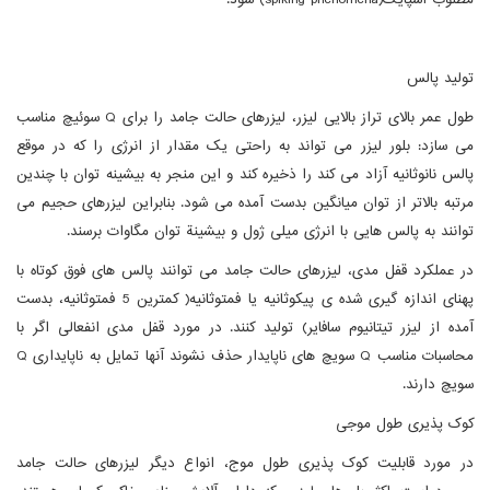
مطلوب اسپایک(spiking phenomena) شود.
تولید پالس
طول عمر بالای تراز بالایی لیزر، لیزرهای حالت جامد را برای Q سوئیچ مناسب
می سازد: بلور لیزر می تواند به راحتی یک مقدار از انرژی را که در موقع
پالس نانوثانیه آزاد می کند را ذخیره کند و این منجر به بیشینه توان با چندین
مرتبه بالاتر از توان میانگین بدست آمده می شود. بنابراین لیزرهای حجیم می
توانند به پالس هایی با انرژی میلی ژول و بیشینة توان مگاوات برسند.
در عملکرد قفل مدی، لیزرهای حالت جامد می توانند پالس های فوق کوتاه با
پهنای اندازه گیری شده ی پیکوثانیه یا فمتوثانیه( کمترین 5 فمتوثانیه، بدست
آمده از لیزر تیتانیوم سافایر) تولید کنند. در مورد قفل مدی انفعالی اگر با
محاسبات مناسب Q سویچ های ناپایدار حذف نشوند آنها تمایل به ناپایداری Q
سویچ دارند.
کوک پذیری طول موجی
در مورد قابلیت کوک پذیری طول موج، انواع دیگر لیزرهای حالت جامد