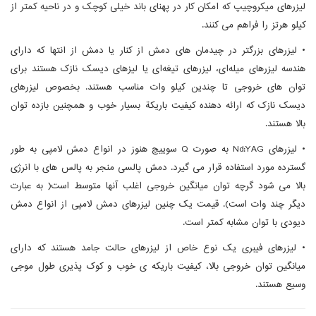
لیزرهای میکروچیپ که امکان کار در پهنای باند خیلی کوچک و در ناحیه کمتر از
کیلو هرتز را فراهم می کنند.
• لیزرهای بزرگتر در چیدمان های دمش از کنار یا دمش از انتها که دارای
هندسه لیزرهای میله‌ای، لیزرهای تیغه‌ای یا لیزهای دیسک نازک هستند برای
توان های خروجی تا چندین کیلو وات مناسب هستند. بخصوص لیزرهای
دیسک نازک که ارائه دهنده کیفیت باریکة بسیار خوب و همچنین بازده توان
بالا هستند.
• لیزرهای Nd:YAG به صورت Q سوییچ هنوز در انواع دمش لامپی به طور
گسترده مورد استفاده قرار می گیرد. دمش پالسی منجر به پالس های با انرژی
بالا می شود گرچه توان میانگین خروجی اغلب آنها متوسط است( به عبارت
دیگر چند وات است). قیمت یک چنین لیزرهای دمش لامپی از انواع دمش
دیودی با توان مشابه کمتر است.
• لیزرهای فیبری یک نوع خاص از لیزرهای حالت جامد هستند که دارای
میانگین توان خروجی بالا، کیفیت باریکه ی خوب و کوک پذیری طول موجی
وسیع هستند.