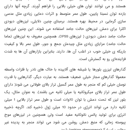
هستند و می توانند توان های خیلی بالایی را فراهم آورند. گرچه آنها دارای
بازده توان نسبتا پایین، طول عمر متوسط و اثرات دمایی زیادی مثل عدسی
سازی گرمایی در محیط بهره هستند. برمبنای چنین دلایلی، لیزرهای دیودی
اکثرا برای دمش لیزرهای حالت جامد استفاده می شوند. این چنین لیزرهای
حالت جامد دمش دیودی ( لیزرهای DPSS، همچنین معروف به لیزرهای تماما
حالت جامد) مزایای زیادی مثل چیدمان جمع و جور، طول عمر بالا و کیفیت
باریکه ی خیلی خوب در اغلب آن ها، دارند. بنابراین بازارهای آن ها به شدت
فزاینده‌ای رو به گسترش است.
گذارهای لیزری بلورها یا شیشه های آلاییده با خاک های نادر یا فلزات واسطه
معمولا گذارهای مجاز خیلی ضعیف هستند. به عبارت دیگر، گذارهایی با قدرت
نوسان خیلی کم که منجر به طول عمر گسیل تراز بالای طولانی می شود( دارای
طول عمر تراز بالای میکروثانیه یا میلی ثانیه می باشند). به عنوان مثال، یک
بلور لیزر که تحت دمش با توان 10وات است و طول عمر تراز بالایی 1 میلی
ثانیه دارد می تواند انرژی در حدود 10 میلی ژول ذخیره کند. اگرچه ذخیره
انرژی برای تولید پالس نانوثانیه مفید است ولی همچنین در لیزرهای موج
پیوسته زمانی که منبع دمش روشن می شود می تواند منجر به پدیده غیر