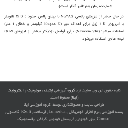
شمارنده زمان هم تاثیر گذار است).
در حال حاضر از لیزرهای پالسی Nd:YAG با پهنای پالس حدود 5 تا 15 نانومتر
با انرزیهای تا 1 ژول برای اهداف دور (تا حدود30 کیلومتر و خطای 1 متر)
استفاده میشود.(Newcon-optik) برای فواصل نزدیکتر بیشتر از لیزرهای QCW
نیمه هادی استفاده می‌شود.
کلیه حقوق این وب سایت نزد
گروه آموزشی اپتیک ، فوتونیک و الکترونیک
(اپفا)
محفوظ است.
طراحی سایت و محتواگذاری توسط: گروه آموزشی اپفا
بسته آموزشی , نرم افزار , لومریکال , Lumerical , آرسافت , RSoft , کامسول ,
Comsol , بلور فوتونی , کریستال فوتونی , گرافن , پلاسمونیک