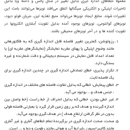
معمولا خطاهای اندازه گیری بدلیل تغییر در شکل پالس و دامنه ویا بدلیل
تاخیرات اپتیکی و الکتریکی سیگنالها اتفاق می‌افتد نویزها می‌توانند باعث این
تغییرات شوند. منابع ایجاد نویزها می‌تواند منبع تغذیه لیزر، جریان فوتو دیود،
نویزهای کوانتومی، نویزهای بوجود آمده بدلیل تقویت آبشاری الکترونها در
تقویت کننده ها و در آخر نویزهای محیطی باشند.
رزولوشن: کمترین تغییر فاصله قابل اندازه گیری که به فاکتورهائی
مانند وضوح اپتیکی یا پهنای عقربه نمایشگر (نمایشگرهای عقربه ای) یا
تعداد اعداد قابل نمایش در سیستم دیجیتالی و دقت شمارنده و غیره
بستگی دارد.
تکرار پذیری: خطای تصادفی اندازه گیری در چندین اندازه گیری برای
یک فاصله ثابت.
خطای پیمایش: خطائی که بدلیل تفاوت فاصله های مختلف در اندازه گیری
، جنس هدف و... بوجود می آید.
غیر خطی بودن: خطائی که بدلیل انحراف از خط راست (خط واصل بین
اندازه گیرنده و هدف که بر روی زمین قرار گیرد یا بعبارتی فاصله طولی
بدون در نظر گرفتن ارتفاع هدف ) در هدف گیری بوجود می‌آید.
صحت: صحت اندازه گیری در برگیرندة تمام خطاهای آماری و غیر آماری
مانند کالیبراسیون ،شرایط آب و هوائی مانند رطوبت و دما و ... است.