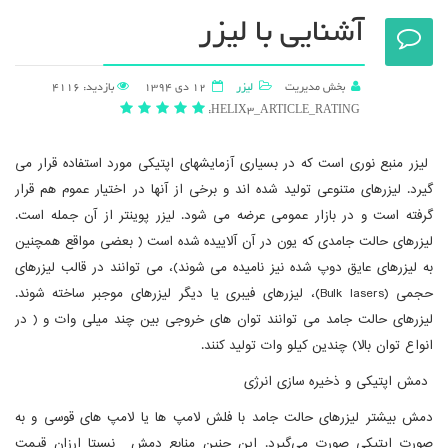
آشنایی با لیزر
بخش مدیریت
لیزر
12 دی 1394
بازدید: 4116
HELIX3_ARTICLE_RATING:
لیزر منبع نوری است که در بسیاری آزمایشهای اپتیکی مورد استفاده قرار می
گیرد. لیزرهای متنوعی تولید شده اند و برخی از آنها در اختیار عموم هم قرار
گرفته است و در بازار عمومی عرضه می شود. لیزر پوینتر از آن جمله است.
لیزرهای حالت جامدی که یون در آن آلاییده شده است ( بعضی مواقع همچنین
به لیزرهای عایق دوپ شده نیز نامیده می شوند)، می توانند در قالب لیزرهای
حجمی (Bulk lasers)، لیزرهای فیبری یا دیگر لیزرهای موجبر ساخته شوند.
لیزرهای حالت جامد می توانند توان های خروجی بین چند میلی وات و ( در
انواع توان بالا) چندین کیلو وات تولید کنند.
دمش اپتیکی و ذخیره سازی انرژی
دمش بیشتر لیزرهای حالت جامد با فلش لامپ ها یا لامپ های قوسی و به
صورت اپتیکی صورت می‌گیرد. این چنین منابع دمش نسبتا ارزان قیمت