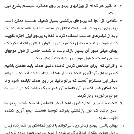
اما تاثیر هر کدام از ویژگیهای پرتو بر روی عملکرد سیستم بشرح ذیل
است:
تکفامی: از آنجا که پرتوهای برگشتی بسیار ضعیف هستند ممکن است
پرتوهای موجود در فضا باعث اختلال در محاسبه دقیق فاصله شوند لذا
باید از فیلترهای مناسب استفاده کرد تا فقط به پرتوی لیزر اجازه تقویت
داده شود در نتیجه بدلیل تکفام بودن می‌توان فیلتری انتخاب کرد که
پهنای طیفی عبور آن بسیار نازک باشد تا شدت حاصل از طول موجهای
محیطی نسبت به طول موج لیزر به شدت کاهش یابد.
واگرائی کم: برای مشخص کردن فاصله دقیق هدف باید مطمئن باشیم
که پرتوهای گردآوری شده حتما از هدف بازتاب شده اند نه از موانع
دیگر این مستلزم آنست که پرتو دقیقا بر روی هدف تابانده شود و تا
حد امکان قطر لکه در آن فاصله آن قدر بزرگ نباشد که در مسیر به
موانع برخورده و باز گردد.
شدت بالا: برای اندازه گیری اهداف در فاصله زیاد باید شدت پرتو به
حدی باشد که نور بازگشتی بتواند توسط قسمت جمع آوری کننده
تقویت شود.
پهنای پالس: پهنای زمانی زیاد می‌تواند با تاثیر گذاشتن بر شمارنده زمان
باعث خطا در مقدار اندازه گیری شود (البته سرعت فوتو دیود یا دقت